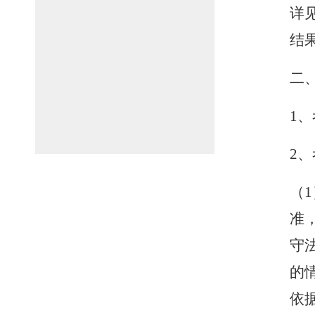
详
结
二
1、
2
（
准
守
的
依