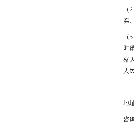
（
实
（
时
察
人
地
咨