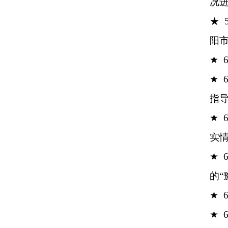
况
★ 
阳
★
★
指
★
实
★
的“
★
★