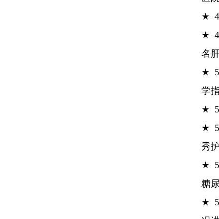
★
★
名
★
学
★
★
秀
★ 
糖
★