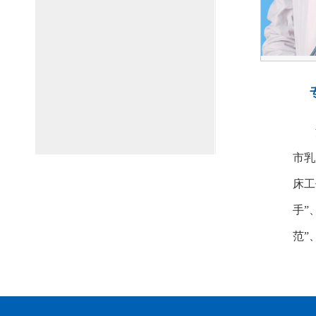
洛阳
市乳
床工
手”
范”