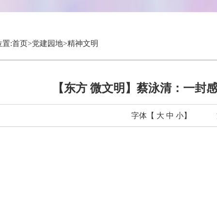
置:
首页
>
党建园地
>
精神文明
【东方 微文明】蔡泳清：一封感
字体【
大
中
小
】
文