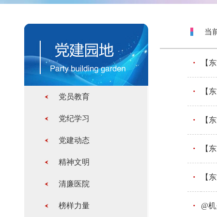
当前
【东
【东
党员教育
党纪学习
【东
党建动态
【东
精神文明
【东
清廉医院
榜样力量
@机