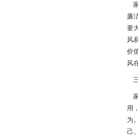
家
廉
要
风
价
风
三
家
用
为
己