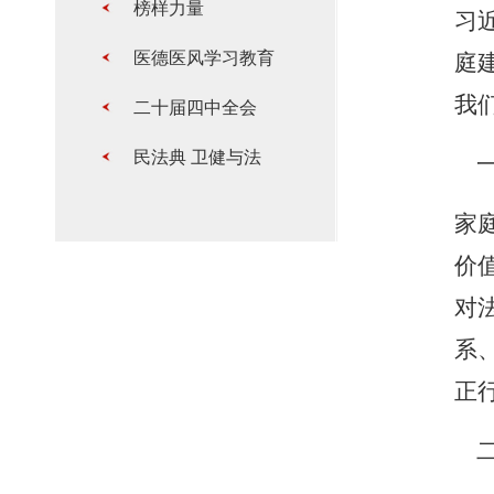
榜样力量
习
医德医风学习教育
庭
我
二十届四中全会
民法典 卫健与法
家
价
对
系
正
二