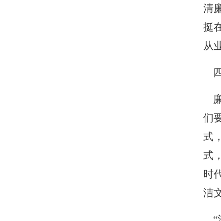
清
挺
从
四
廉
们
式
式
时
洁
“