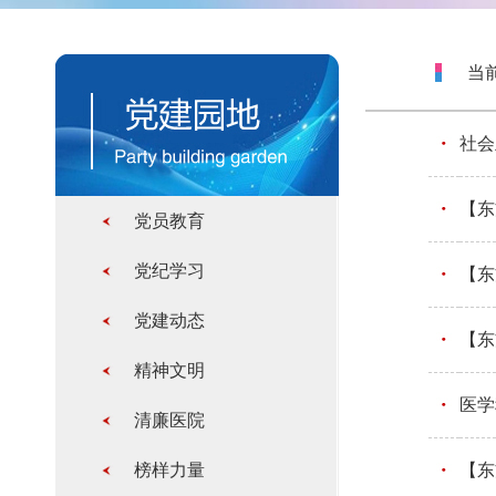
当前
社会
【东
党员教育
党纪学习
【东
党建动态
【东
精神文明
医学
清廉医院
榜样力量
【东